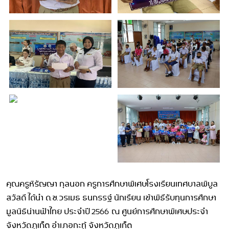
คุณครูหิรัญญา กุลนอก ครูการศึกษาพิเศษโรงเรียนเทศบาลพิบูล
สวัสดี ได้นำ ด.ช.วรเมธ ธนกรรฐ์ นักเรียน เข้าพิธีรับทุนการศึกษา
มูลนิธิน่านฟ้าไทย ประจำปี 2566 ณ ศูนย์การศึกษาพิเศษประจำ
จังหวัดภูเก็ต อำเภอกะทู้ จังหวัดภูเก็ต