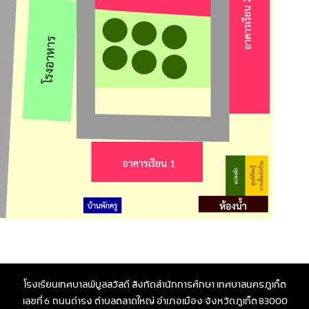
โรงเรียนเทศบาลพิบูลสวัสดี สังกัดสำนักการศึกษา เทศบาลนครภูเก็ต
เลขที่ 6 ถนนดำรง ตำบลตลาดใหญ่ อำเภอเมือง จังหวัดภูเก็ต 83000